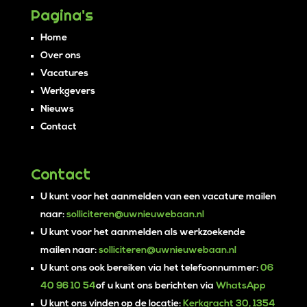
Pagina's
Home
Over ons
Vacatures
Werkgevers
Nieuws
Contact
Contact
U kunt voor het aanmelden van een vacature mailen
naar:
solliciteren@uwnieuwebaan.nl
U kunt voor het aanmelden als werkzoekende
mailen naar:
solliciteren@uwnieuwebaan.nl
U kunt ons ook bereiken via het telefoonnummer:
06
40 96 10 54
of u kunt ons berichten via
WhatsApp
U kunt ons vinden op de locatie:
Kerkgracht 30, 1354